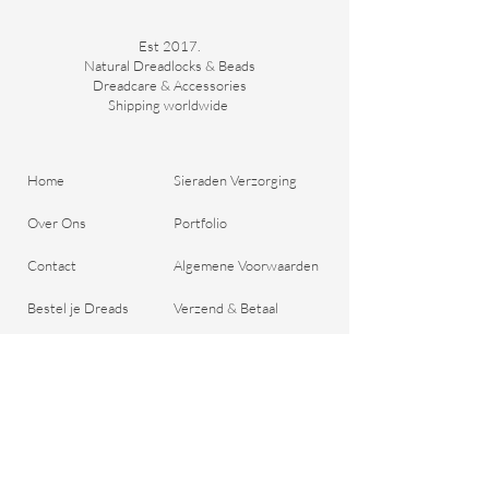
Est 2017.
Natural Dreadlocks & Beads
Dreadcare & Accessories
Shipping worldwide ​
Home
Sieraden Verzorging
Over Ons
Portfolio
Contact
Algemene Voorwaarden
Bestel je Dreads
Verzend & Betaal
Blog
Retour aanmelden
Cadeaubon
Belangrijke Vragen
Privacy Beleid