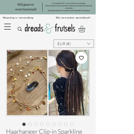
Maandag 20 Juli is onze laatste verzenddag.
Wij gaan er
Bestellingen na deze periode worden op Maandag 10 Augustus
verzonden.
even tussenuit
*Dreadsets worden verzonden vanaf Maandag 31 Augustus.
Maandag is verzenddag Wij verzenden wereldwijd!
EUR (€)
Haarhanger Clip-in Sparkling