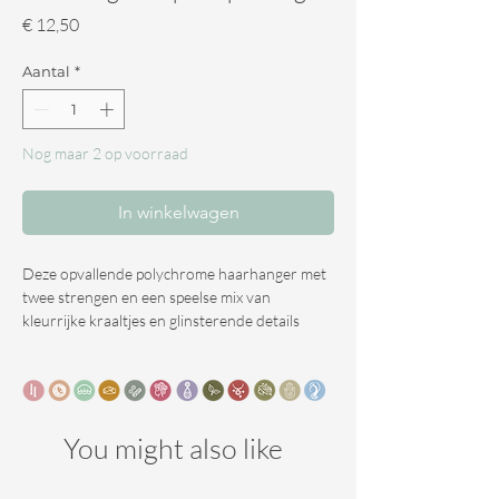
Prijs
€ 12,50
Aantal
*
Nog maar 2 op voorraad
In winkelwagen
Deze opvallende polychrome haarhanger met
twee strengen en een speelse mix van
kleurrijke kraaltjes en glinsterende details
geeft je look een levendige, sprankelende
uitstraling. Perfect voor festivals, feestjes of
wanneer je echt wilt opvallen.
De hanger is 51 cm lang en valt prachtig in het
haar.
You might also like
Dankzij de clip-in bevestiging plaats je het
accessoire eenvoudig in je haar of dreadlocks