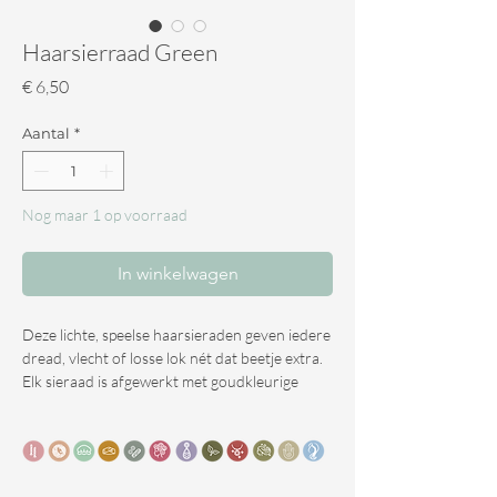
Haarsierraad Green
Prijs
€ 6,50
Aantal
*
Nog maar 1 op voorraad
In winkelwagen
Deze lichte, speelse haarsieraden geven iedere
dread, vlecht of losse lok nét dat beetje extra.
Elk sieraad is afgewerkt met goudkleurige
details, sierlijke hangers en kleine bedels,
kralen of fijne sliertjes die zacht meebewegen
in het haar.
Onze collectie is extra lichtgewicht ontworpen,