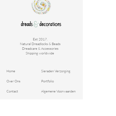
Est 2017.
Natural Dreadlocks & Beads
Dreadcare & Accessories
Shipping worldwide ​
Home
Sieraden Verzorging
Over Ons
Portfolio
Contact
Algemene Voorwaarden
Bestel je Dreads
Verzend & Betaal
Blog
Retour aanmelden