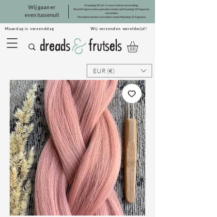
Maandag 20 Juli is onze laatste verzenddag.
Wij gaan er
Bestellingen na deze periode worden op Maandag 10 Augustus
verzonden.
even tussenuit
*Dreadsets worden verzonden vanaf Maandag 31 Augustus.
Maandag is verzenddag Wij verzenden wereldwijd!
EUR (€)