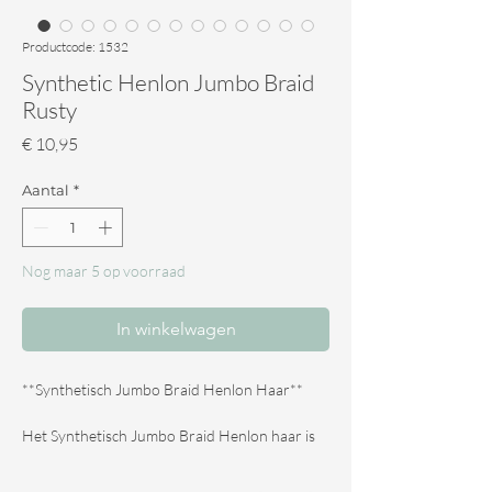
Productcode: 1532
Synthetic Henlon Jumbo Braid
Rusty
Prijs
€ 10,95
Aantal
*
Nog maar 5 op voorraad
In winkelwagen
**Synthetisch Jumbo Braid Henlon Haar**
Het Synthetisch Jumbo Braid Henlon haar is
ideaal voor het maken van dreadlocks en
vlechtjes. Het haar is makkelijk te stomen, te