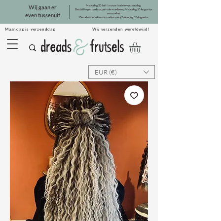
Maandag 20 Juli is onze laatste verzenddag.
Wij gaan er
Bestellingen na deze periode worden op Maandag 10 Augustus
verzonden.
even tussenuit
*Dreadsets worden verzonden vanaf Maandag 31 Augustus.
Maandag is verzenddag Wij verzenden wereldwijd!
EUR (€)