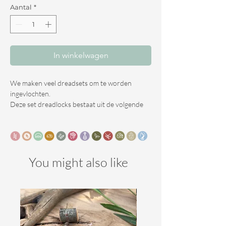
Aantal
*
In winkelwagen
We maken veel dreadsets om te worden
ingevlochten.
Deze set dreadlocks bestaat uit de volgende
eigenschappen.
Kleur : 2tone creme / ashgrey
Gebruik: Single ended ( SE) Dreadlocks of Double
You might also like
ended ( DE) Dreadlocks
De lengte van deze set is 55cm.
Keuze aantal :
- Volledig hoofd : 60 SE ( voor het invlechten