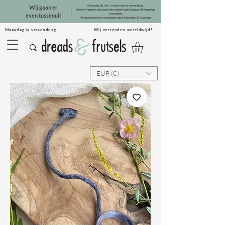
Maandag 20 Juli is onze laatste verzenddag.
Wij gaan er
Bestellingen na deze periode worden op Maandag 10 Augustus
verzonden.
even tussenuit
*Dreadsets worden verzonden vanaf Maandag 31 Augustus.
Maandag is verzenddag Wij verzenden wereldwijd!
EUR (€)