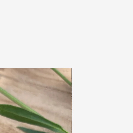
milieuvriendelijk geverfd
zachtgetwijnd
GOTS-gecertificeerd
Het garen wordt verkocht per kaartje van 4
M.
Wat genoeg is voor het omwikkelen van 8 tot
10 dreadlocks.