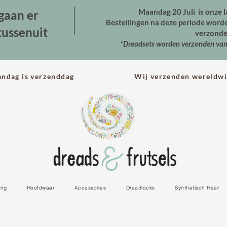
Maandag 20 Juli is onze l
gaan er
Bestellingen na deze periode wor
tussenuit
verzonde
*Dreadsets worden verzonden va
andag is verzenddag Wij verzenden wereldwi
ing
Hoofdwaar
Accessoires
Dreadlocks
Synthetisch Haar