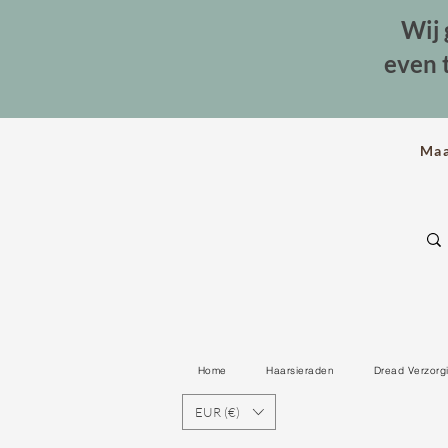
Wij 
even 
Ma
Home
Haarsieraden
Dread Verzorg
EUR (€)