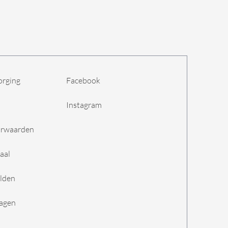
orging
Facebook
Instagram
orwaarden
aal
lden
ragen