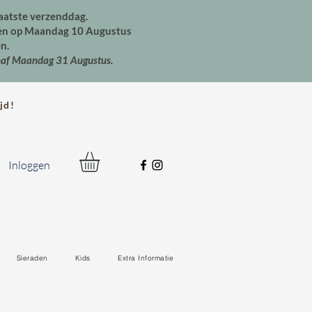
aatste verzenddag.
den op Maandag 10 Augustus
n.
naf Maandag 31 Augustus.
jd!
Inloggen
Sieraden
Kids
Extra Informatie