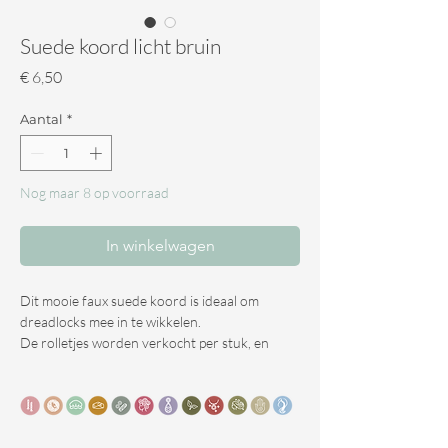
Suede koord licht bruin
Prijs
€ 6,50
Aantal
*
Nog maar 8 op voorraad
In winkelwagen
Dit mooie faux suede koord is ideaal om
dreadlocks mee in te wikkelen.
De rolletjes worden verkocht per stuk, en
bevatten 2,5 meter.
Dit is genoeg om 5 a 7 dreadlocks mee in te
wikkelen.
verkrijgbaar in 6 kleuren.