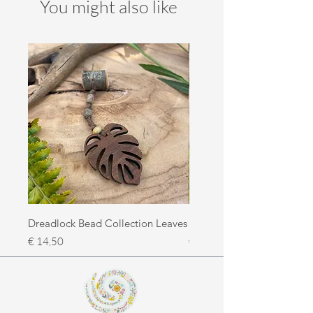
You might also like
Dreadlock Bead Collection Leaves
Dreadlock Bead Collectio
Prijs
Prijs
€ 14,50
€ 14,50