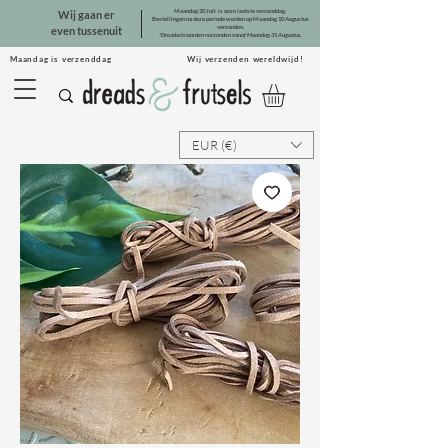
Maandag 20 Juli is onze laatste verzenddag.
Wij gaan er
Bestellingen na deze periode worden op Maandag 10 Augustus
verzonden.
even tussenuit
*Dreadsets worden verzonden vanaf Maandag 31 Augustus.
Maandag is verzenddag Wij verzenden wereldwijd!
EUR (€)