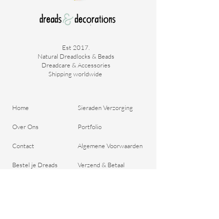
Est 2017.
Natural Dreadlocks & Beads
Dreadcare & Accessories
Shipping worldwide ​
Home
Sieraden Verzorging
Over Ons
Portfolio
Contact
Algemene Voorwaarden
Bestel je Dreads
Verzend & Betaal
Blog
Retour aanmelden
Cadeaubon
Belangrijke Vragen