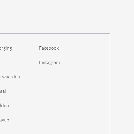
orging
Facebook
Instagram
orwaarden
aal
lden
ragen