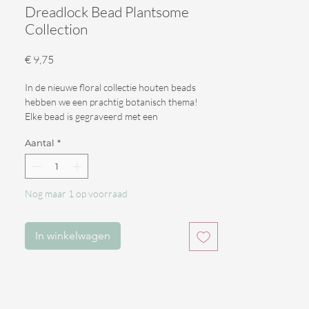
Dreadlock Bead Plantsome
Collection
Prijs
€ 9,75
In de nieuwe floral collectie houten beads
hebben we een prachtig botanisch thema!
Elke bead is gegraveerd met een
botanische afdruk.
Aantal
*
Bekijk ze allemaal om te zien welke het beste bij
je past.
Het zijn stuk voor stuk handgemaakte en
Nog maar 1 op voorraad
gegraveerde houten dreadlock beads van
onder andere onbehandeld duurzaam hout.
In deze collectie bieden we een mix aan van
In winkelwagen
acacia, appel , peren en advocado hout.
Aards & Handgemaakt voor Dreads&Frutsels
in Hongarije.