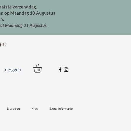
aatste verzenddag.
den op Maandag 10 Augustus
n.
naf Maandag 31 Augustus.
jd!
Inloggen
Sieraden
Kids
Extra Informatie