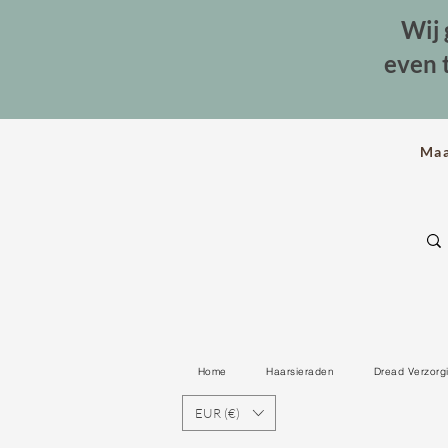
Wij 
even 
Ma
Home
Haarsieraden
Dread Verzorg
EUR (€)