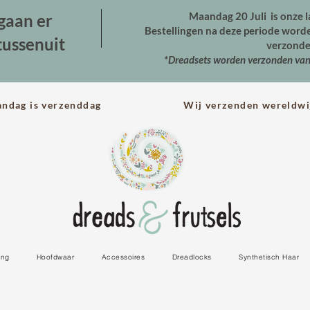
Maandag 20 Juli is onze l
gaan er
Bestellingen na deze periode wor
tussenuit
verzonde
*Dreadsets worden verzonden va
andag is verzenddag Wij verzenden wereldwi
ing
Hoofdwaar
Accessoires
Dreadlocks
Synthetisch Haar