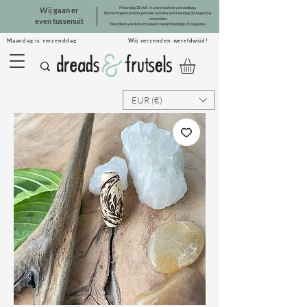
Maandag 20 Juli is onze laatste verzenddag.
Wij gaan er
Bestellingen na deze periode worden op Maandag 10 Augustus
verzonden.
even tussenuit
*Dreadsets worden verzonden vanaf Maandag 31 Augustus.
Maandag is verzenddag Wij verzenden wereldwijd!
EUR (€)