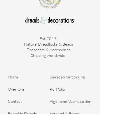
Est 2017.
Natural Dreadlocks & Beads
Dreadcare & Accessories
Shipping worldwide ​
Home
Sieraden Verzorging
Over Ons
Portfolio
Contact
Algemene Voorwaarden
Bestel je Dreads
Verzend & Betaal
Blog
Retour aanmelden
Cadeaubon
Belangrijke Vragen