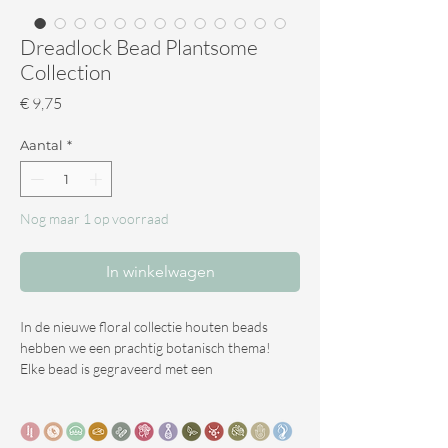
Dreadlock Bead Plantsome
Collection
Prijs
€ 9,75
Aantal
*
Nog maar 1 op voorraad
In winkelwagen
In de nieuwe floral collectie houten beads
hebben we een prachtig botanisch thema!
Elke bead is gegraveerd met een
botanische afdruk.
Bekijk ze allemaal om te zien welke het beste bij
je past.