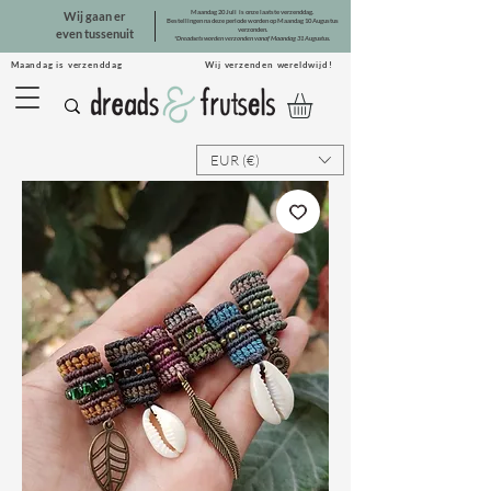
Maandag 20 Juli is onze laatste verzenddag.
Wij gaan er
Bestellingen na deze periode worden op Maandag 10 Augustus
verzonden.
even tussenuit
*Dreadsets worden verzonden vanaf Maandag 31 Augustus.
Maandag is verzenddag Wij verzenden wereldwijd!
EUR (€)