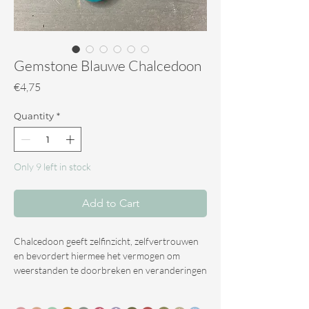
Gemstone Blauwe Chalcedoon
Price
€4,75
Quantity
*
Only 9 left in stock
Add to Cart
Chalcedoon geeft zelfinzicht, zelfvertrouwen
en bevordert hiermee het vermogen om
weerstanden te doorbreken en veranderingen
te accepteren. Het heeft een positieve werking
op het geheugen en kalmeert op