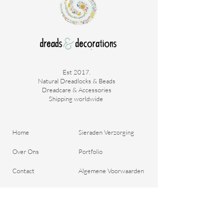
Est 2017.
Natural Dreadlocks & Beads
Dreadcare & Accessories
Shipping worldwide ​
Home
Sieraden Verzorging
Over Ons
Portfolio
Contact
Algemene Voorwaarden
Bestel je Dreads
Verzend & Betaal
Blog
Retour Beleid