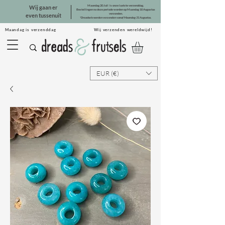
Maandag 20 Juli is onze laatste verzenddag.
Wij gaan er
Bestellingen na deze periode worden op Maandag 10 Augustus
verzonden.
even tussenuit
*Dreadsets worden verzonden vanaf Maandag 31 Augustus.
Maandag is verzenddag Wij verzenden wereldwijd!
EUR (€)