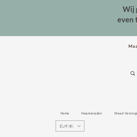
Wij 
even 
Ma
Home
Haarsieraden
Dread Verzorg
EUR (€)