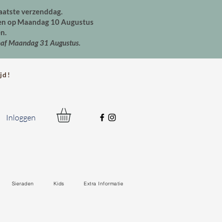
aatste verzenddag.
den op Maandag 10 Augustus
n.
naf Maandag 31 Augustus.
jd!
Inloggen
Sieraden
Kids
Extra Informatie