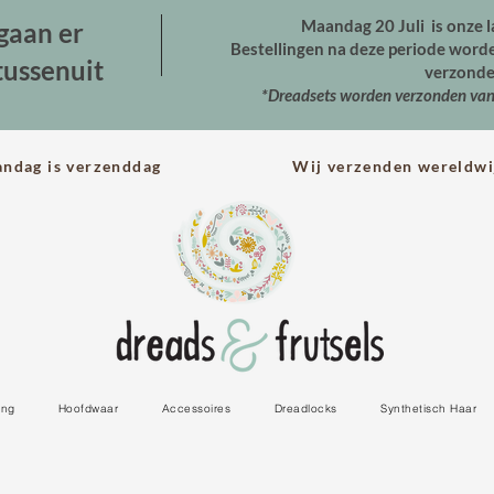
Maandag 20 Juli is onze l
gaan er
Bestellingen na deze periode wor
tussenuit
verzonde
*Dreadsets worden verzonden va
andag is verzenddag Wij verzenden wereldwi
ing
Hoofdwaar
Accessoires
Dreadlocks
Synthetisch Haar