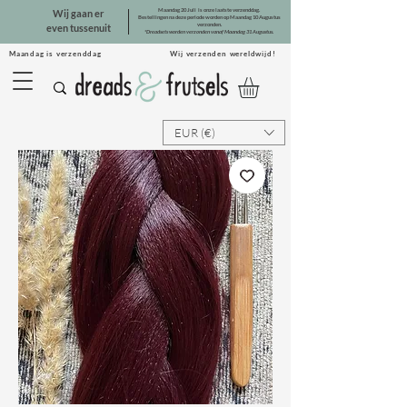
Maandag 20 Juli is onze laatste verzenddag.
Wij gaan er
Bestellingen na deze periode worden op Maandag 10 Augustus
verzonden.
even tussenuit
*Dreadsets worden verzonden vanaf Maandag 31 Augustus.
Maandag is verzenddag Wij verzenden wereldwijd!
EUR (€)