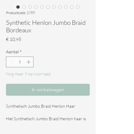
Productcode: 2789
Synthetic Henlon Jumbo Braid
Bordeaux
Prijs
€ 10,95
Aantal
*
Nog maar 9 op voorraad
In winkelwagen
Synthetisch Jumbo Braid Henlon Haar
Het Synthetisch Jumbo Braid Henlon haar is
ideaal voor het maken van dreadlocks en
vlechtjes. Het haar is makkelijk te stomen, te