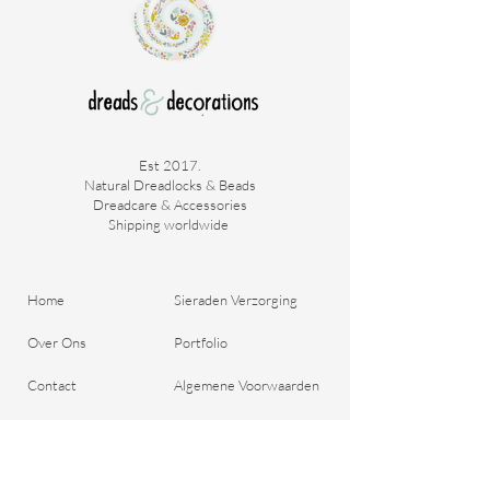
Est 2017.
Natural Dreadlocks & Beads
Dreadcare & Accessories
Shipping worldwide ​
Home
Sieraden Verzorging
Over Ons
Portfolio
Contact
Algemene Voorwaarden
Bestel je Dreads
Verzend & Betaal
Blog
Retour aanmelden