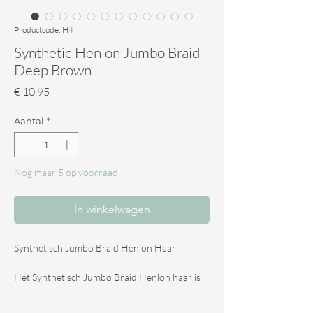
Productcode: H4
Synthetic Henlon Jumbo Braid
Deep Brown
Prijs
€ 10,95
Aantal
*
Nog maar 5 op voorraad
In winkelwagen
Synthetisch Jumbo Braid Henlon Haar
Het Synthetisch Jumbo Braid Henlon haar is
ideaal voor het maken van dreadlocks en
vlechtjes. Het haar is makkelijk te stomen, te