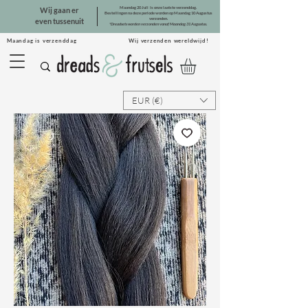
Maandag 20 Juli is onze laatste verzenddag.
Wij gaan er
Bestellingen na deze periode worden op Maandag 10 Augustus
verzonden.
even tussenuit
*Dreadsets worden verzonden vanaf Maandag 31 Augustus.
Maandag is verzenddag Wij verzenden wereldwijd!
EUR (€)