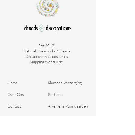
Est 2017.
Natural Dreadlocks & Beads
Dreadcare & Accessories
Shipping worldwide ​
Home
Sieraden Verzorging
Over Ons
Portfolio
Contact
Algemene Voorwaarden
Bestel je Dreads
Verzend & Betaal
Blog
Retour aanmelden