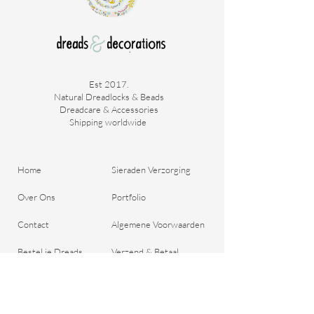
Est 2017.
Natural Dreadlocks & Beads
Dreadcare & Accessories
Shipping worldwide ​
Home
Sieraden Verzorging
Over Ons
Portfolio
Contact
Algemene Voorwaarden
Bestel je Dreads
Verzend & Betaal
Blog
Retour Beleid
Cadeaubon
Belangrijke Vragen