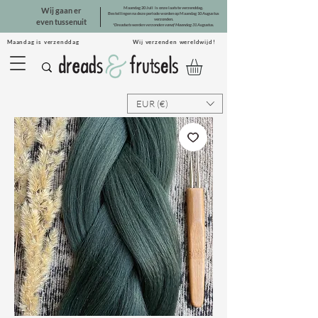
Maandag 20 Juli is onze laatste verzenddag.
Wij gaan er
Bestellingen na deze periode worden op Maandag 10 Augustus
verzonden.
even tussenuit
*Dreadsets worden verzonden vanaf Maandag 31 Augustus.
Maandag is verzenddag Wij verzenden wereldwijd!
EUR (€)