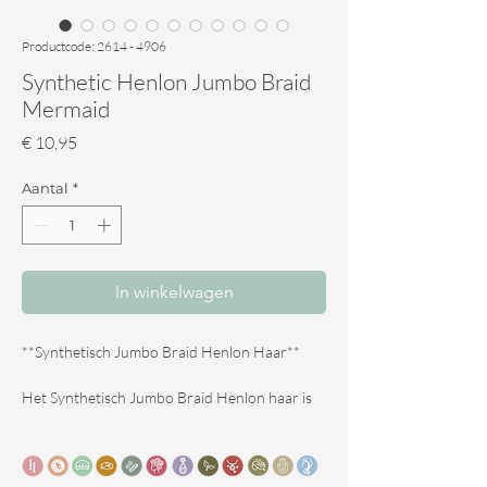
Productcode: 2614 - 4906
Synthetic Henlon Jumbo Braid
Mermaid
Prijs
€ 10,95
Aantal
*
In winkelwagen
**Synthetisch Jumbo Braid Henlon Haar**
Het Synthetisch Jumbo Braid Henlon haar is
ideaal voor het maken van dreadlocks en
vlechtjes. Het haar is makkelijk te stomen, te
touperen, en geeft mooie uiteinden. Perfect