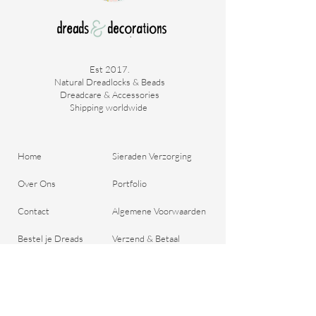
Est 2017.
Natural Dreadlocks & Beads
Dreadcare & Accessories
Shipping worldwide ​
Home
Sieraden Verzorging
Over Ons
Portfolio
Contact
Algemene Voorwaarden
Bestel je Dreads
Verzend & Betaal
Blog
Retour aanmelden
Cadeaubon
Belangrijke Vragen