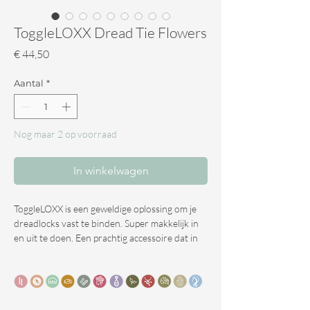
ToggleLOXX Dread Tie Flowers
Prijs
€ 44,50
Aantal
*
Nog maar 2 op voorraad
In winkelwagen
ToggleLOXX is een geweldige oplossing om je
dreadlocks vast te binden. Super makkelijk in
en uit te doen. Een prachtig accessoire dat in
verschillende uitvoeringen verkrijgbaar is.
De band kan zich uitstrekken rond dreadlocks
met een omtrek van 160 mm - 380 mm