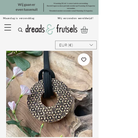
Maandag 20 Juli is onze laatste verzenddag.
Wij gaan er
Bestellingen na deze periode worden op Maandag 10 Augustus
verzonden.
even tussenuit
*Dreadsets worden verzonden vanaf Maandag 31 Augustus.
Maandag is verzenddag Wij verzenden wereldwijd!
EUR (€)