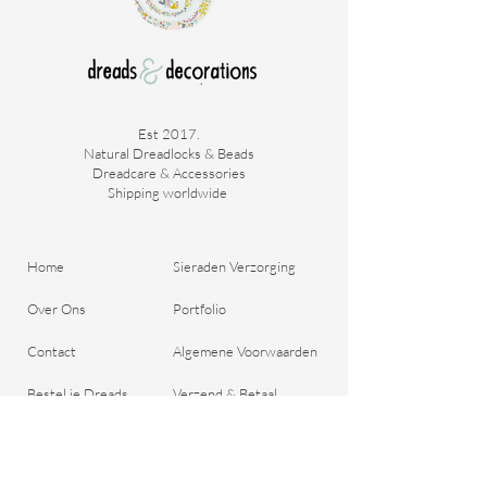
Est 2017.
Natural Dreadlocks & Beads
Dreadcare & Accessories
Shipping worldwide ​
Home
Sieraden Verzorging
Over Ons
Portfolio
Contact
Algemene Voorwaarden
Bestel je Dreads
Verzend & Betaal
Blog
Retour Beleid
Cadeaubon
Belangrijke Vragen