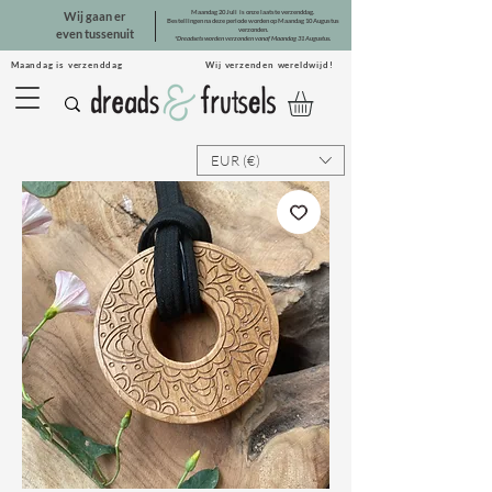
Maandag 20 Juli is onze laatste verzenddag.
Wij gaan er
Bestellingen na deze periode worden op Maandag 10 Augustus
verzonden.
even tussenuit
*Dreadsets worden verzonden vanaf Maandag 31 Augustus.
Maandag is verzenddag Wij verzenden wereldwijd!
EUR (€)