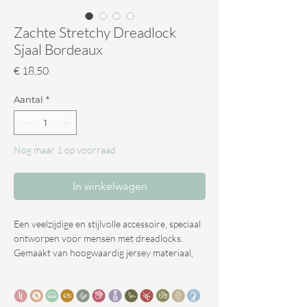
Zachte Stretchy Dreadlock
Sjaal Bordeaux
Prijs
€ 18,50
Aantal
*
Nog maar 1 op voorraad
In winkelwagen
Een veelzijdige en stijlvolle accessoire, speciaal
ontworpen voor mensen met dreadlocks.
Gemaakt van hoogwaardig jersey materiaal,
bieden de effen kleuren een perfecte mix van
comfort, stijl en functionaliteit.