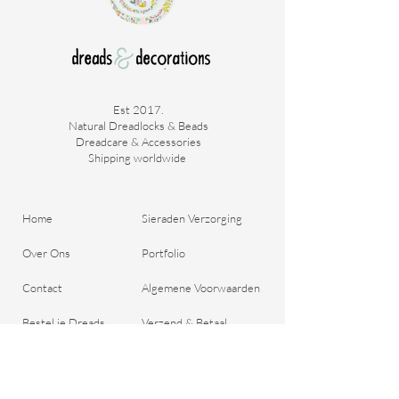
Est 2017.
Natural Dreadlocks & Beads
Dreadcare & Accessories
Shipping worldwide ​
Home
Sieraden Verzorging
Over Ons
Portfolio
Contact
Algemene Voorwaarden
Bestel je Dreads
Verzend & Betaal
Blog
Retour Beleid
Cadeaubon
Belangrijke Vragen