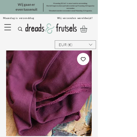
Maandag 20 Juli is onze laatste verzenddag.
Wij gaan er
Bestellingen na deze periode worden op Maandag 10 Augustus
verzonden.
even tussenuit
*Dreadsets worden verzonden vanaf Maandag 31 Augustus.
Maandag is verzenddag Wij verzenden wereldwijd!
EUR (€)