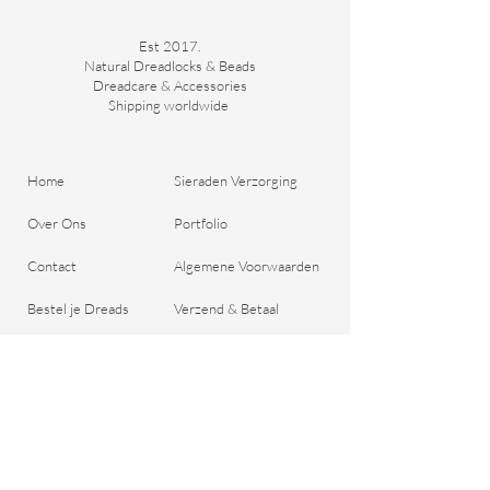
manieren waarop je de ring kunt dragen.
Iedere ring heeft weer een beetje zijn eigen
uitstraling en dat maakt ze juist zo leuk.
Est 2017.
Natural Dreadlocks & Beads
Dreadcare & Accessories
Shipping worldwide ​
Home
Sieraden Verzorging
Over Ons
Portfolio
Contact
Algemene Voorwaarden
Bestel je Dreads
Verzend & Betaal
Blog
Retour aanmelden
Cadeaubon
Belangrijke Vragen
Privacy Beleid