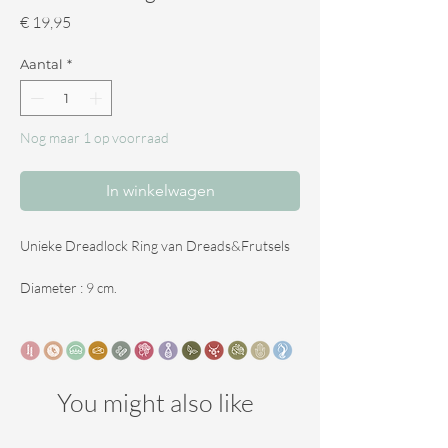
Prijs
€ 19,95
Aantal
*
Nog maar 1 op voorraad
In winkelwagen
Unieke Dreadlock Ring van Dreads&Frutsels
Diameter : 9 cm.
Deze dreadlock ring is zo’n accessoire die je
haar meteen net wat leuker maakt zonder veel
moeite. Je kunt hem dragen in dreadlocks,
maar ook gewoon in los haar. Zelf vind ik hem
You might also like
vooral fijn omdat je er makkelijk allerlei kapsels
mee kunt maken, van een halve staart tot een