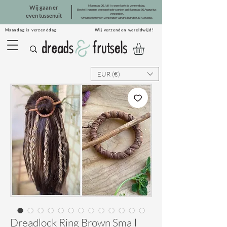
Maandag 20 Juli is onze laatste verzenddag.
Wij gaan er
Bestellingen na deze periode worden op Maandag 10 Augustus
verzonden.
even tussenuit
*Dreadsets worden verzonden vanaf Maandag 31 Augustus.
Maandag is verzenddag Wij verzenden wereldwijd!
EUR (€)
Dreadlock Ring Brown Small