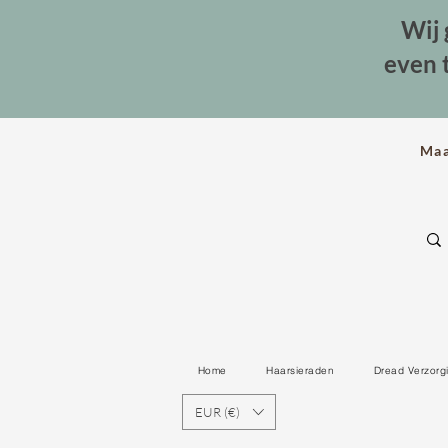
Wij 
even 
Ma
Home
Haarsieraden
Dread Verzorg
EUR (€)