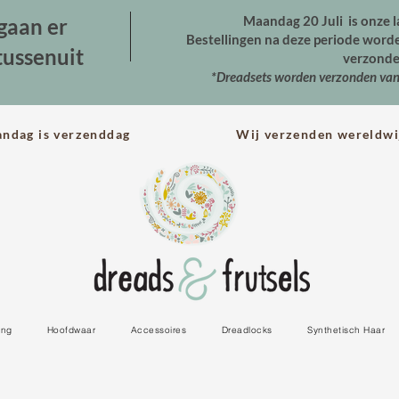
Maandag 20 Juli is onze l
gaan er
Bestellingen na deze periode wor
tussenuit
verzonde
*Dreadsets worden verzonden va
andag is verzenddag Wij verzenden wereldwi
ing
Hoofdwaar
Accessoires
Dreadlocks
Synthetisch Haar