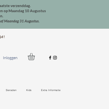
aatste verzenddag.
den op Maandag 10 Augustus
n.
naf Maandag 31 Augustus.
jd!
Inloggen
Sieraden
Kids
Extra Informatie