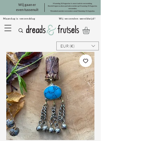
Maandag 10 Augustus is onze laatste verzenddag.
Wij gaan er
Bestellingen na deze periode worden op Maandag 24 Augustus
verzonden.
even tussenuit
*Dreadsets worden verzonden vanaf Maandag 31 Augustus.
Maandag is verzenddag Wij verzenden wereldwijd!
EUR (€)