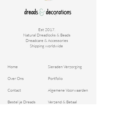
Est 2017.
Natural Dreadlocks & Beads
Dreadcare & Accessories
Shipping worldwide ​
Home
Sieraden Verzorging
Over Ons
Portfolio
Contact
Algemene Voorwaarden
Bestel je Dreads
Verzend & Betaal
Blog
Retour aanmelden
Cadeaubon
Belangrijke Vragen