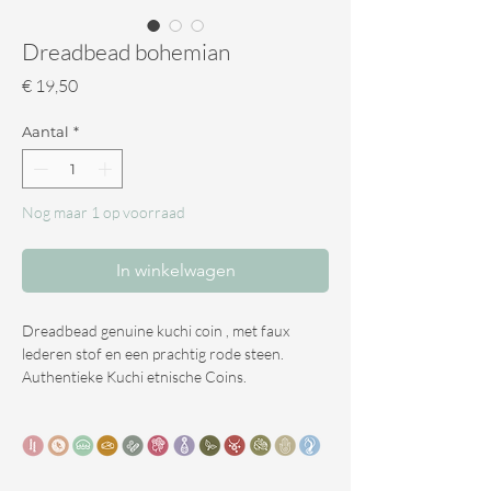
Dreadbead bohemian
Prijs
€ 19,50
Aantal
*
Nog maar 1 op voorraad
In winkelwagen
Dreadbead genuine kuchi coin , met faux
lederen stof en een prachtig rode steen.
Authentieke Kuchi etnische Coins.
De coins zijn echte weerspiegelingen van
eeuwenoude kunst, die leeft in het Pak-
Afghaanse grensgebied waar deze nomadische
mensen hun hele leven doorbrengen met