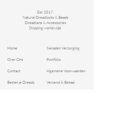
Bekijk de laatste foto's voor inspirerende
Est 2017.
Natural Dreadlocks & Beads
draag-manieren en ontdek de veelzijdigheid
Dreadcare & Accessories
van deze fijne ring. Voeg vandaag nog deze
Shipping worldwide ​
unieke dreadlock ring toe aan je collectie en
geef je haar de aandacht die het verdient!
Home
Sieraden Verzorging
Over Ons
Portfolio
Contact
Algemene Voorwaarden
Bestel je Dreads
Verzend & Betaal
Blog
Retour aanmelden
Cadeaubon
Belangrijke Vragen
Privacy Beleid