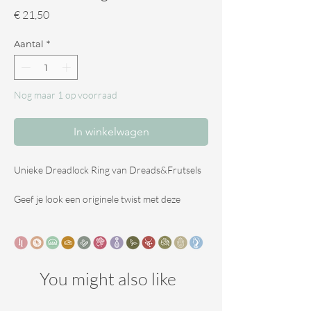
Prijs
€ 21,50
Aantal
*
Nog maar 1 op voorraad
In winkelwagen
Unieke Dreadlock Ring van Dreads&Frutsels
Geef je look een originele twist met deze
unieke dreadlock ring van Dreads&Frutsels.
Deze stijlvolle accessoire is ideaal voor het
dragen van zowel dreadlocks als los haar, en
biedt eindeloze mogelijkheden voor creatieve
kapsels.
You might also like
Kenmerken: