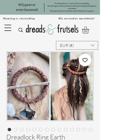
Maandag 20 Juli is onze laatste verzenddag.
Wij gaan er
Bestellingen na deze periode worden op Maandag 10 Augustus
verzonden.
even tussenuit
*Dreadsets worden verzonden vanaf Maandag 31 Augustus.
Maandag is verzenddag Wij verzenden wereldwijd!
EUR (€)
Dreadlock Ring Earth