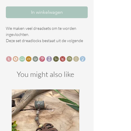
In winkelwagen
We maken veel dreadsets om te worden
ingevlochten.
Deze set dreadlocks bestaat uit de volgende
eigenschappen.
Kleur : 2 tinten blond
Aantal : 30SE ( Single ended dreadlocks )
You might also like
Versiering: Geef aan in de bestelling.
Gebruik : Partial installatie ( dreadlocks
onderin je nek ) of als opvulling tussen echte
dreadlocks
De lengte van de dreadlocks kan je aangeven.
We maken ze standaard met losse eindjes.