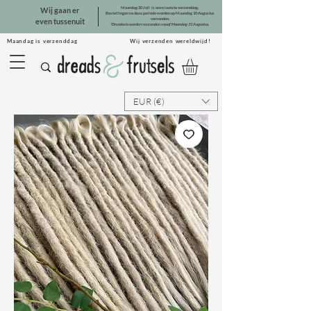
Maandag 20 Juli is onze laatste verzenddag.
Wij gaan er
Bestellingen na deze periode worden op Maandag 10 Augustus
verzonden.
even tussenuit
*Dreadsets worden verzonden vanaf Maandag 31 Augustus.
Maandag is verzenddag Wij verzenden wereldwijd!
EUR (€)