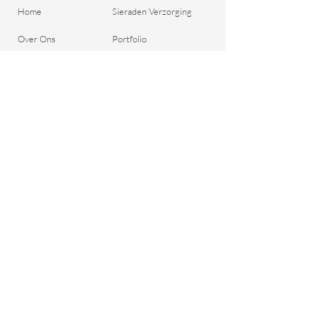
Home
Sieraden Verzorging
Over Ons
Portfolio
Contact
Algemene Voorwaarden
Bestel je Dreads
Verzend & Betaal
Blog
Retour aanmelden
Cadeaubon
Belangrijke Vragen
Privacy Beleid