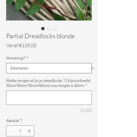
Partial Dreadlocks blonde
Verkoopprijs
Vanaf
€135,00
Versiering?
*
Welke lengte wil je je dreadlocks ? ( bijvoorbeeld
30cm/40cm/50cm/60cm) max lengte is 60cm
*
0/100
Aantal
*