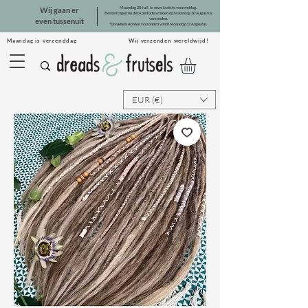
Maandag 20 Juli is onze laatste verzenddag.
Wij gaan er
Bestellingen na deze periode worden op Maandag 10 Augustus
verzonden.
even tussenuit
*Dreadsets worden verzonden vanaf Maandag 31 Augustus.
Maandag is verzenddag Wij verzenden wereldwijd!
EUR (€)