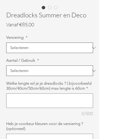
Dreadlocks Summer en Deco
Verkoopprijs
Vanaf
€85,00
Versiering
*
Aantal / Gebruik
*
Welke lengte wil je je dreadlocks ? ( bijvoorbeeld
30cm/40cm/50cm/60cm) max lengte is 60cm
*
0/500
Heb je voorkeur kleuren voor de versiering ?
(optioneel)