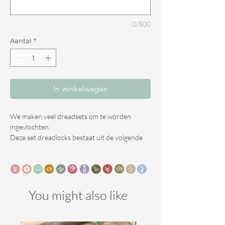
0/500
Aantal
*
In winkelwagen
We maken veel dreadsets om te worden
ingevlochten.
Deze set dreadlocks bestaat uit de volgende
eigenschappen.
Kleur : Verschillende bruin en blond tinten
Versiering: Geef aan in de bestelling. ( De set
You might also like
van
De foto heeft 10,- aan versiering )