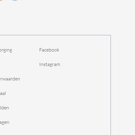
orging
Facebook
Instagram
orwaarden
aal
lden
ragen