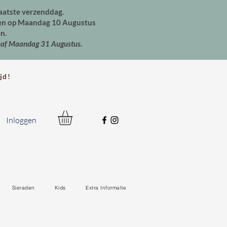
aatste verzenddag.
den op Maandag 10 Augustus
n.
naf Maandag 31 Augustus.
jd!
Inloggen
Sieraden
Kids
Extra Informatie