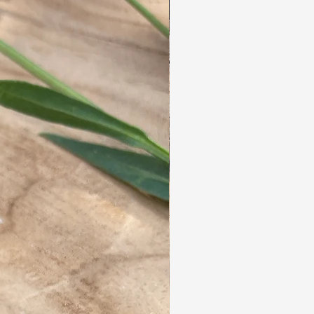
dreadlocks.
Na het touperen en dreaden, sealen we de
dreads met een proffesioneel stoomapparaat.
Deze hoogwaardige dreadlocks gaan jaren
mee.
Ze zijn lichtgewicht en gemakkelijk in
onderhoud.