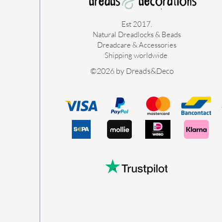
Est 2017.
Natural Dreadlocks & Beads
Dreadcare & Accessories
Shipping worldwide ​
©2026 by Dreads&Deco