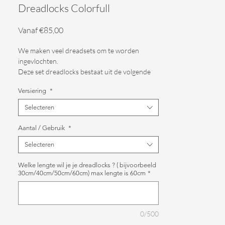
Dreadlocks Colorfull
Verkoopprijs
Vanaf
€85,00
We maken veel dreadsets om te worden
ingevlochten.
Deze set dreadlocks bestaat uit de volgende
eigenschappen.
Versiering
*
Kleur : Een mix van onze eigen haarlijn kleuren
Selecteren
: Rusty , Petal , Blossom en Rose.
Aantal / Gebruik
*
Versiering: Geef aan in de bestelling.
Selecteren
Gebruik : Dubbele dreadlocks om in te
Welke lengte wil je je dreadlocks ? ( bijvoorbeeld
vlechten.
30cm/40cm/50cm/60cm) max lengte is 60cm
*
Lengte : De lengte van de dreadlocks kan je
aangeven.We maken ze standaard met losse
eindjes.
0/500