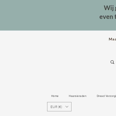
Wij 
even 
Ma
Home
Haarsieraden
Dread Verzorg
EUR (€)