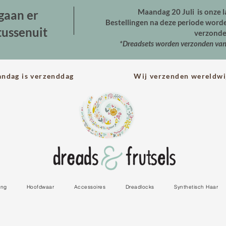
Maandag 20 Juli is onze l
gaan er
Bestellingen na deze periode wor
tussenuit
verzonde
*Dreadsets worden verzonden va
andag is verzenddag Wij verzenden wereldwi
ing
Hoofdwaar
Accessoires
Dreadlocks
Synthetisch Haar