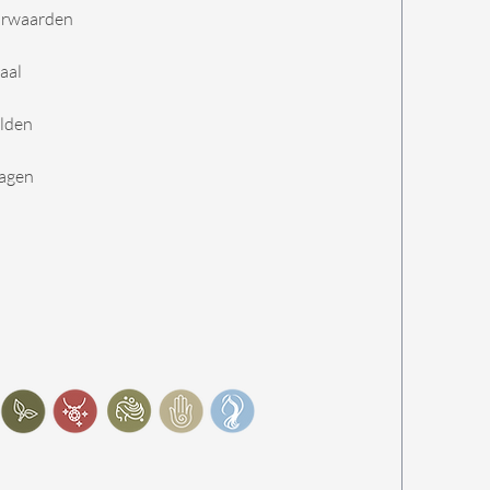
orwaarden
aal
lden
ragen