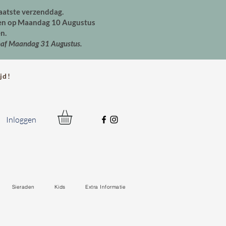
aatste verzenddag.
den op Maandag 10 Augustus
n.
naf Maandag 31 Augustus.
jd!
Inloggen
Sieraden
Kids
Extra Informatie