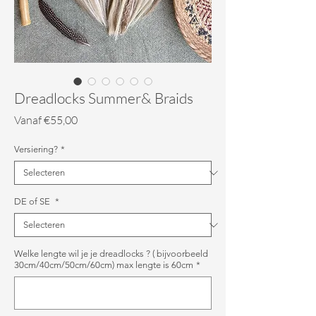
Dreadlocks Summer& Braids
Verkoopprijs
Vanaf
€55,00
Versiering?
*
DE of SE
*
Welke lengte wil je je dreadlocks ? ( bijvoorbeeld
30cm/40cm/50cm/60cm) max lengte is 60cm
*