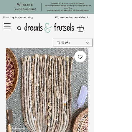
Maandag 20 Juli is onze laatste verzenddag.
Wij gaan er
Bestellingen na deze periode worden op Maandag 10 Augustus
verzonden.
even tussenuit
*Dreadsets worden verzonden vanaf Maandag 31 Augustus.
Maandag is verzenddag Wij verzenden wereldwijd!
EUR (€)