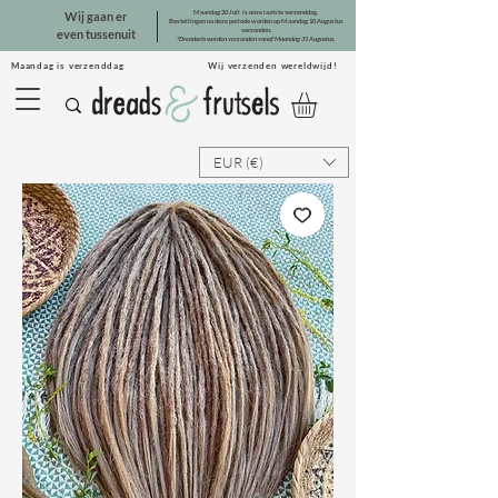
Maandag 20 Juli is onze laatste verzenddag.
Wij gaan er
Bestellingen na deze periode worden op Maandag 10 Augustus
verzonden.
even tussenuit
*Dreadsets worden verzonden vanaf Maandag 31 Augustus.
Maandag is verzenddag Wij verzenden wereldwijd!
EUR (€)