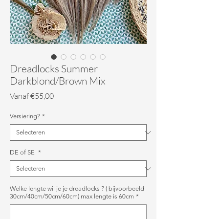
Dreadlocks Summer
Darkblond/Brown Mix
Verkoopprijs
Vanaf
€55,00
Versiering?
*
DE of SE
*
Welke lengte wil je je dreadlocks ? ( bijvoorbeeld
30cm/40cm/50cm/60cm) max lengte is 60cm
*