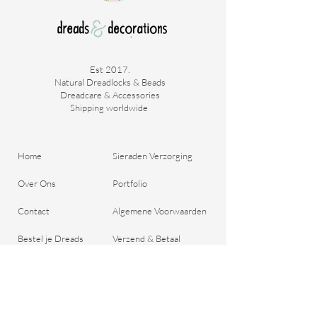
Est 2017.
Natural Dreadlocks & Beads
Dreadcare & Accessories
Shipping worldwide ​
Home
Sieraden Verzorging
Over Ons
Portfolio
Contact
Algemene Voorwaarden
Bestel je Dreads
Verzend & Betaal
Blog
Retour Beleid
Cadeaubon
Belangrijke Vragen