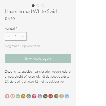
Haarsierraad White Swirl
Prijs
€ 6,50
Aantal
*
Nog maar 1 op voorraad
In winkelwagen
Deze lichte, speelse haarsieraden geven iedere
dread, vlecht of losse lok nét dat beetje extra.
Elk sieraad is afgewerkt met goudkleurige
details, sierlijke hangers en kleine bedels,
kralen of fijne sliertjes die zacht meebewegen
in het haar.
Onze collectie is extra lichtgewicht ontworpen,