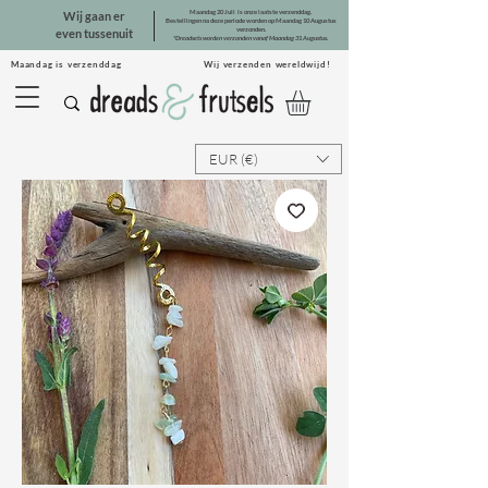
Maandag 20 Juli is onze laatste verzenddag.
Wij gaan er
Bestellingen na deze periode worden op Maandag 10 Augustus
verzonden.
even tussenuit
*Dreadsets worden verzonden vanaf Maandag 31 Augustus.
Maandag is verzenddag Wij verzenden wereldwijd!
EUR (€)